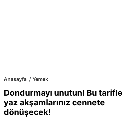
Anasayfa
Yemek
Dondurmayı unutun! Bu tarifle
yaz akşamlarınız cennete
dönüşecek!
Sıcak yaz günlerinde içinizi ferahlatacak,
hafif mi hafif, ekşi mi ekşi bir lezzet