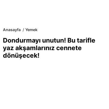
Anasayfa
Yemek
Dondurmayı unutun! Bu tarifle
yaz akşamlarınız cennete
dönüşecek!
Sıcak yaz günlerinde içinizi ferahlatacak,
hafif mi hafif, ekşi mi ekşi bir lezzet
arıyorsanız doğru yerdesiniz! Yaz
akşamlarının ve özel davetlerin yıldızı
olmaya aday, ev yapımı limon sorbe
tarifiyle serinliğin tadını çıkarın. Üstelik
yapımı sandığınızdan çok daha kolay!