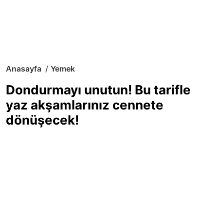
Anasayfa
Yemek
Dondurmayı unutun! Bu tarifle
yaz akşamlarınız cennete
dönüşecek!
Sıcak yaz günlerinde içinizi ferahlatacak,
hafif mi hafif, ekşi mi ekşi bir lezzet
arıyorsanız doğru yerdesiniz! Yaz
akşamlarının ve özel davetlerin yıldızı
olmaya aday, ev yapımı limon sorbe
tarifiyle serinliğin tadını çıkarın. Üstelik