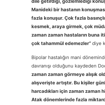
dile getirdiği, gözlemlediği konuş
Manideki bir hastanın konuşması 
fazla konuşur. Çok fazla basınçl
kesmek, araya girmek, çok müd
zaman zaman hastaların buna iti
çok tahammül edemezler”
diye 
Bipolar hastalığın mani döneminde
davranışı olduğunu kaydeden Do
zaman zaman görmeye alışık old
alışverişte artıştır. Bu kişiler g
harcadıkları için zaman zaman hiç
Atak dönemlerinde fazla miktard