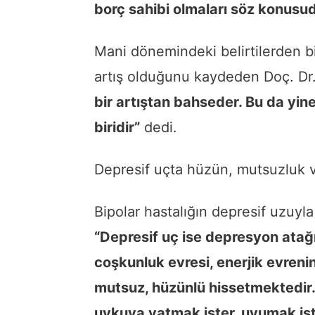
borç sahibi olmaları söz konusu
Mani dönemindeki belirtilerden bir
artış olduğunu kaydeden Doç. D
bir artıştan bahseder. Bu da yin
biridir”
dedi.
Depresif uçta hüzün, mutsuzluk 
Bipolar hastalığın depresif uzuyla
“Depresif uç ise depresyon atağı
coşkunluk evresi, enerjik evrenin
mutsuz, hüzünlü hissetmektedir.
uykuya yatmak ister, uyumak ist