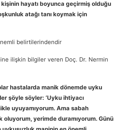
n kişinin hayatı boyunca geçirmiş olduğu
coşkunluk atağı tanı koymak için
mli belirtilerindendir
e ilişkin bilgiler veren Doç. Dr. Nermin
polar hastalarda manik dönemde uyku
ler şöyle söyler: ‘Uyku ihtiyacı
nlikle uyuyamıyorum. Ama sabah
jik oluyorum, yerimde duramıyorum. Günü
an uykusuzluk maninin en önemli