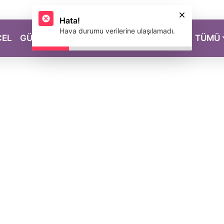
Hata!
Hava durumu verilerine ulaşılamadı.
CEL
GÜZELLİK
SAĞLIK
YAŞAM
MAGAZİN
TÜMÜ