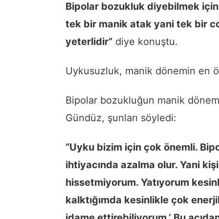
Bipolar bozukluk diyebilmek içi
tek bir manik atak yani tek bir 
yeterlidir”
diye konuştu.
Uykusuzluk, manik dönemin en öne
Bipolar bozukluğun manik dönemin
Gündüz, şunları söyledi:
“Uyku bizim için çok önemli. Bi
ihtiyacında azalma olur. Yani kişi
hissetmiyorum. Yatıyorum kesi
kalktığımda kesinlikle çok ener
idame ettirebiliyorum.’ Bu açıd