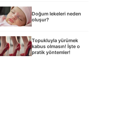
Doğum lekeleri neden
oluşur?
Topukluyla yürümek
kabus olmasın! İşte o
pratik yöntemler!