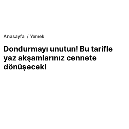
Anasayfa
Yemek
Dondurmayı unutun! Bu tarifle
yaz akşamlarınız cennete
dönüşecek!
Sıcak yaz günlerinde içinizi ferahlatacak,
hafif mi hafif, ekşi mi ekşi bir lezzet
arıyorsanız doğru yerdesiniz! Yaz
akşamlarının ve özel davetlerin yıldızı
olmaya aday, ev yapımı limon sorbe
tarifiyle serinliğin tadını çıkarın. Üstelik
yapımı sandığınızdan çok daha kolay!