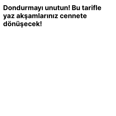
Dondurmayı unutun! Bu tarifle
yaz akşamlarınız cennete
dönüşecek!
Sıcak yaz günlerinde içinizi ferahlatacak,
hafif mi hafif, ekşi mi ekşi bir lezzet
arıyorsanız doğru yerdesiniz! Yaz
akşamlarının ve özel davetlerin yıldızı
olmaya aday, ev yapımı limon sorbe
tarifiyle serinliğin tadını çıkarın. Üstelik
yapımı sandığınızdan çok daha kolay!
Haber Merkezi
03.07.2025 - 16:11