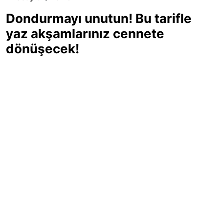
Dondurmayı unutun! Bu tarifle
yaz akşamlarınız cennete
dönüşecek!
Sıcak yaz günlerinde içinizi ferahlatacak,
hafif mi hafif, ekşi mi ekşi bir lezzet
arıyorsanız doğru yerdesiniz! Yaz
akşamlarının ve özel davetlerin yıldızı
olmaya aday, ev yapımı limon sorbe
tarifiyle serinliğin tadını çıkarın. Üstelik
yapımı sandığınızdan çok daha kolay!
Haber Merkezi
03.07.2025 - 16:11