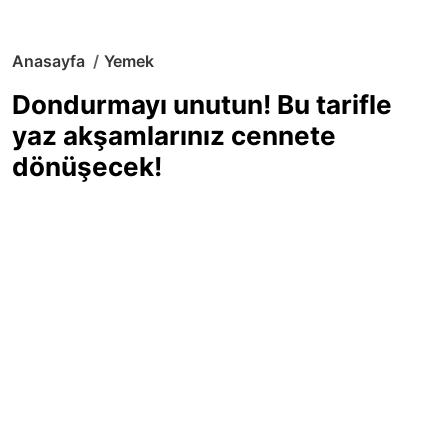
Anasayfa
Yemek
Dondurmayı unutun! Bu tarifle
yaz akşamlarınız cennete
dönüşecek!
Sıcak yaz günlerinde içinizi ferahlatacak,
hafif mi hafif, ekşi mi ekşi bir lezzet
arıyorsanız doğru yerdesiniz! Yaz
akşamlarının ve özel davetlerin yıldızı
olmaya aday, ev yapımı limon sorbe
tarifiyle serinliğin tadını çıkarın. Üstelik
yapımı sandığınızdan çok daha kolay!
Haber Merkezi
03.07.2025 - 16:11