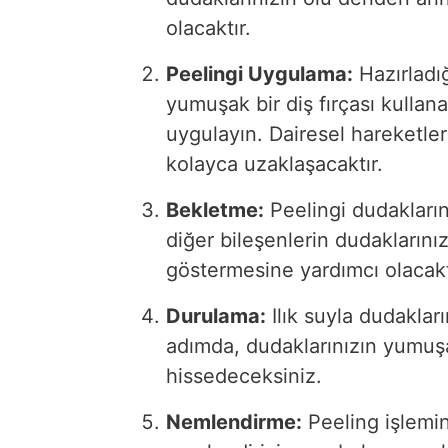
olacaktır.
Peelingi Uygulama:
Hazırladığ
yumuşak bir diş fırçası kulla
uygulayın. Dairesel hareketler
kolayca uzaklaşacaktır.
Bekletme:
Peelingi dudakların
diğer bileşenlerin dudaklarını
göstermesine yardımcı olacakt
Durulama:
Ilık suyla dudaklar
adımda, dudaklarınızın yumu
hissedeceksiniz.
Nemlendirme:
Peeling işlemin