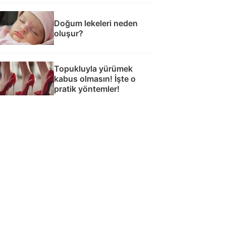
Doğum lekeleri neden
oluşur?
Topukluyla yürümek
kabus olmasın! İşte o
pratik yöntemler!