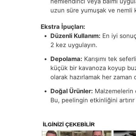
nemlendirici veya balmı uygul
uzun süre yumuşak ve nemli k
Ekstra İpuçları:
Düzenli Kullanım:
En iyi sonuç
2 kez uygulayın.
Depolama:
Karışımı tek seferl
küçük bir kavanoza koyup buzd
olarak hazırlamak her zaman da
Doğal Ürünler:
Malzemelerin d
Bu, peelingin etkinliğini artırı