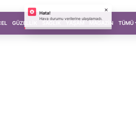
CEL
GÜZELLİK
SAĞLIK
YAŞAM
MAGAZİN
TÜMÜ