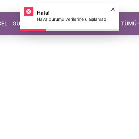
Hata!
Hava durumu verilerine ulaşılamadı.
CEL
GÜZELLİK
SAĞLIK
YAŞAM
MAGAZİN
TÜMÜ