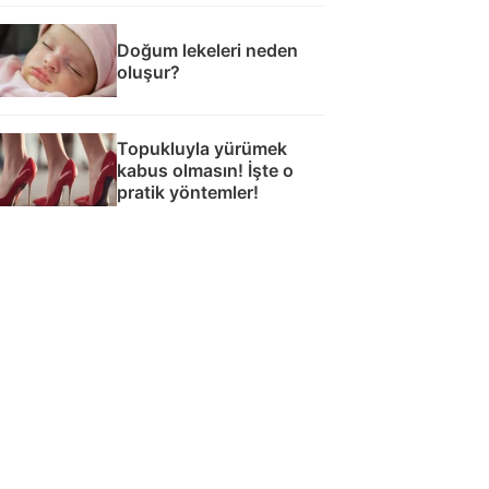
Doğum lekeleri neden
oluşur?
Topukluyla yürümek
kabus olmasın! İşte o
pratik yöntemler!