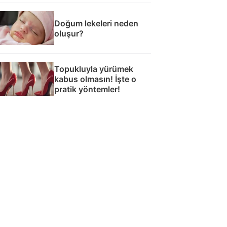
Doğum lekeleri neden
oluşur?
Topukluyla yürümek
kabus olmasın! İşte o
pratik yöntemler!