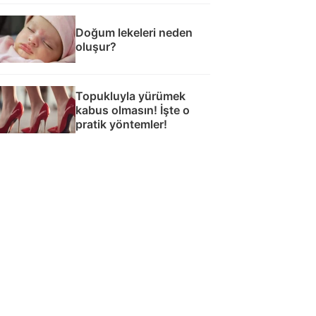
Doğum lekeleri neden
oluşur?
Topukluyla yürümek
kabus olmasın! İşte o
pratik yöntemler!