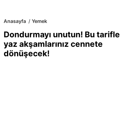
Anasayfa
Yemek
Dondurmayı unutun! Bu tarifle
yaz akşamlarınız cennete
dönüşecek!
Sıcak yaz günlerinde içinizi ferahlatacak,
hafif mi hafif, ekşi mi ekşi bir lezzet
arıyorsanız doğru yerdesiniz! Yaz
akşamlarının ve özel davetlerin yıldızı
olmaya aday, ev yapımı limon sorbe
tarifiyle serinliğin tadını çıkarın. Üstelik
yapımı sandığınızdan çok daha kolay!
Haber Merkezi