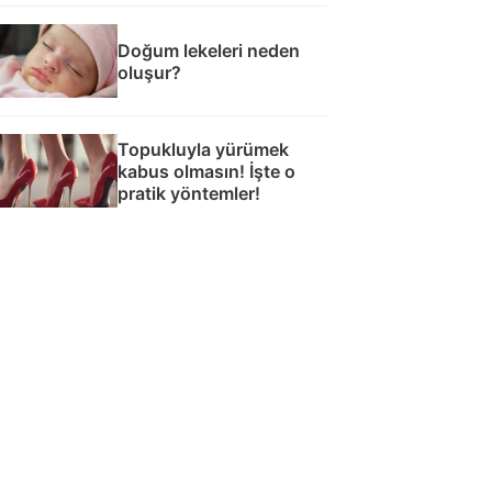
Doğum lekeleri neden
oluşur?
Topukluyla yürümek
kabus olmasın! İşte o
pratik yöntemler!