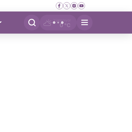
Yükleniyor
0 °C