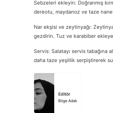
Sebzeleri ekleyin: Doğranmış kırm
dereotu, maydanoz ve taze naneyi
Nar ekşisi ve zeytinyağı: Zeytinya
gezdirin. Tuz ve karabiber ekleyer
Servis: Salatayı servis tabağına a
daha taze yeşillik serpiştirerek 
Editör
Bilge Adalı