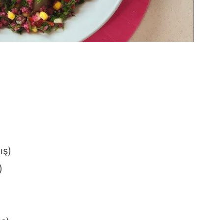
ış)
)