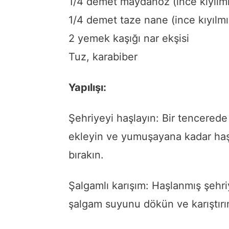
1/4 demet maydanoz (ince kıyılmı
1/4 demet taze nane (ince kıyılmı
2 yemek kaşığı nar ekşisi
Tuz, karabiber
Yapılışı:
Şehriyeyi haşlayın: Bir tencerede
ekleyin ve yumuşayana kadar ha
bırakın.
Şalgamlı karışım: Haşlanmış şehri
şalgam suyunu dökün ve karıştırı