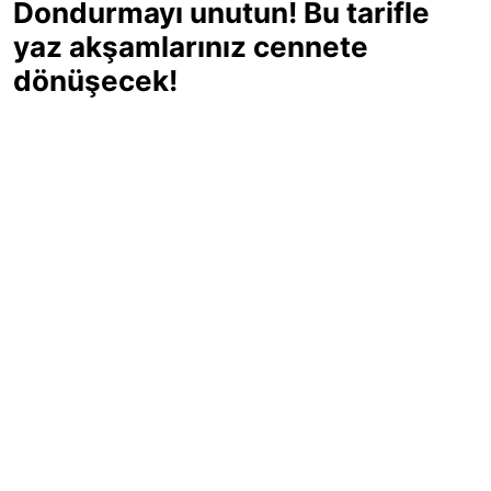
Dondurmayı unutun! Bu tarifle
yaz akşamlarınız cennete
dönüşecek!
Sıcak yaz günlerinde içinizi ferahlatacak,
hafif mi hafif, ekşi mi ekşi bir lezzet
arıyorsanız doğru yerdesiniz! Yaz
akşamlarının ve özel davetlerin yıldızı
olmaya aday, ev yapımı limon sorbe
tarifiyle serinliğin tadını çıkarın. Üstelik
yapımı sandığınızdan çok daha kolay!
Haber Merkezi
03.07.2025 - 16:11