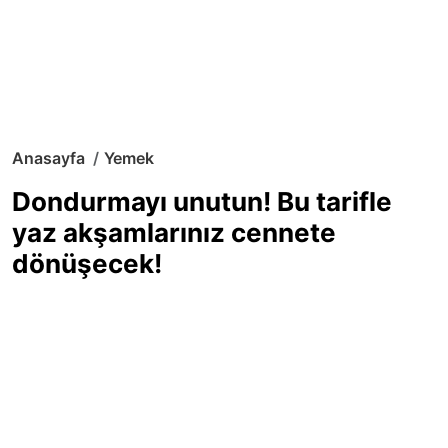
Anasayfa
Yemek
Dondurmayı unutun! Bu tarifle
yaz akşamlarınız cennete
dönüşecek!
Sıcak yaz günlerinde içinizi ferahlatacak,
hafif mi hafif, ekşi mi ekşi bir lezzet
arıyorsanız doğru yerdesiniz! Yaz
akşamlarının ve özel davetlerin yıldızı
olmaya aday, ev yapımı limon sorbe