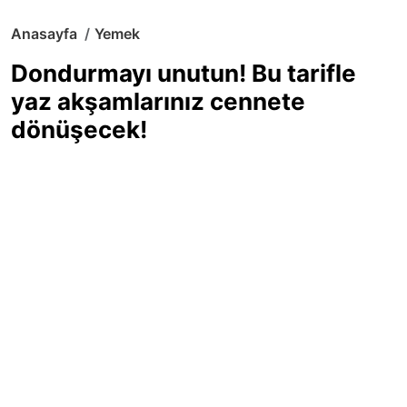
Anasayfa
Yemek
Dondurmayı unutun! Bu tarifle
yaz akşamlarınız cennete
dönüşecek!
Sıcak yaz günlerinde içinizi ferahlatacak,
hafif mi hafif, ekşi mi ekşi bir lezzet
arıyorsanız doğru yerdesiniz! Yaz
akşamlarının ve özel davetlerin yıldızı
olmaya aday, ev yapımı limon sorbe
tarifiyle serinliğin tadını çıkarın. Üstelik
yapımı sandığınızdan çok daha kolay!
Haber Merkezi
03.07.2025 - 16:11