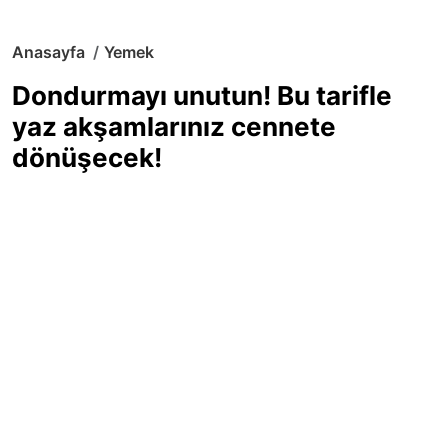
Anasayfa
Yemek
Dondurmayı unutun! Bu tarifle
yaz akşamlarınız cennete
dönüşecek!
Sıcak yaz günlerinde içinizi ferahlatacak,
hafif mi hafif, ekşi mi ekşi bir lezzet
arıyorsanız doğru yerdesiniz! Yaz
akşamlarının ve özel davetlerin yıldızı
olmaya aday, ev yapımı limon sorbe
tarifiyle serinliğin tadını çıkarın. Üstelik
yapımı sandığınızdan çok daha kolay!
Haber Merkezi
03.07.2025 - 16:11