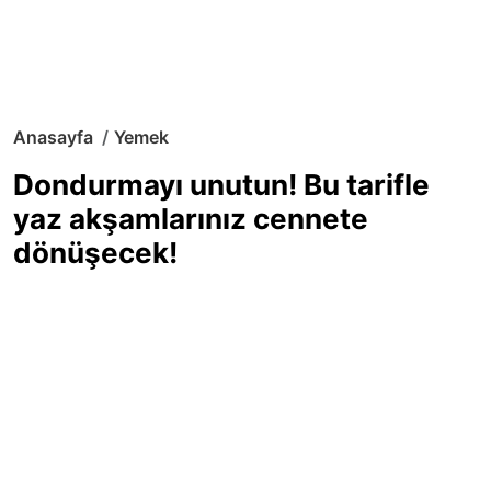
Anasayfa
Yemek
Dondurmayı unutun! Bu tarifle
yaz akşamlarınız cennete
dönüşecek!
Sıcak yaz günlerinde içinizi ferahlatacak,
hafif mi hafif, ekşi mi ekşi bir lezzet
arıyorsanız doğru yerdesiniz! Yaz
akşamlarının ve özel davetlerin yıldızı
olmaya aday, ev yapımı limon sorbe
tarifiyle serinliğin tadını çıkarın. Üstelik
yapımı sandığınızdan çok daha kolay!