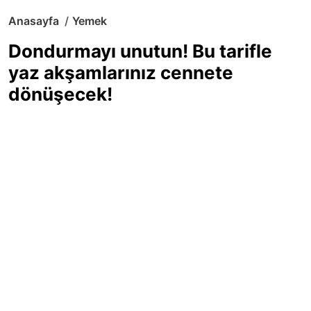
Anasayfa
Yemek
Dondurmayı unutun! Bu tarifle
yaz akşamlarınız cennete
dönüşecek!
Sıcak yaz günlerinde içinizi ferahlatacak,
hafif mi hafif, ekşi mi ekşi bir lezzet
arıyorsanız doğru yerdesiniz! Yaz
akşamlarının ve özel davetlerin yıldızı
olmaya aday, ev yapımı limon sorbe
tarifiyle serinliğin tadını çıkarın. Üstelik
yapımı sandığınızdan çok daha kolay!
Haber Merkezi
03.07.2025 - 16:11