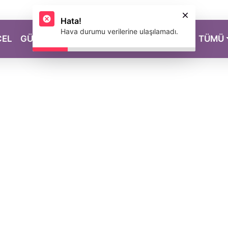
Hata!
Hava durumu verilerine ulaşılamadı.
CEL
GÜZELLİK
SAĞLIK
YAŞAM
MAGAZİN
TÜMÜ