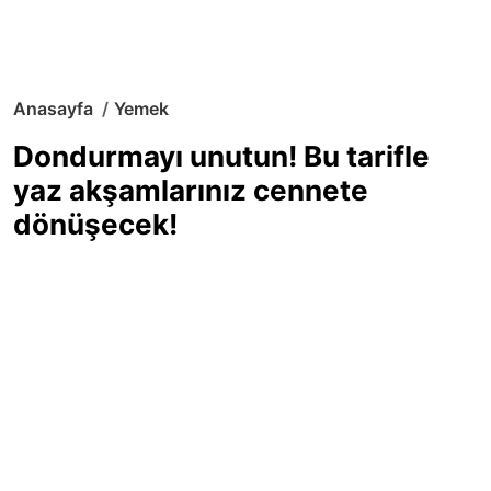
Anasayfa
Yemek
Dondurmayı unutun! Bu tarifle
yaz akşamlarınız cennete
dönüşecek!
Sıcak yaz günlerinde içinizi ferahlatacak,
hafif mi hafif, ekşi mi ekşi bir lezzet
arıyorsanız doğru yerdesiniz! Yaz
akşamlarının ve özel davetlerin yıldızı
olmaya aday, ev yapımı limon sorbe
tarifiyle serinliğin tadını çıkarın. Üstelik
yapımı sandığınızdan çok daha kolay!