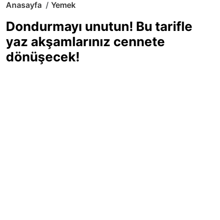
Anasayfa
Yemek
Dondurmayı unutun! Bu tarifle
yaz akşamlarınız cennete
dönüşecek!
Sıcak yaz günlerinde içinizi ferahlatacak,
hafif mi hafif, ekşi mi ekşi bir lezzet
arıyorsanız doğru yerdesiniz! Yaz
akşamlarının ve özel davetlerin yıldızı
olmaya aday, ev yapımı limon sorbe
tarifiyle serinliğin tadını çıkarın. Üstelik
yapımı sandığınızdan çok daha kolay!
Haber Merkezi
03.07.2025 - 16:11