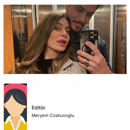
Editör
Meryem Coskunoglu