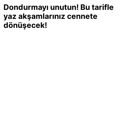
Dondurmayı unutun! Bu tarifle
yaz akşamlarınız cennete
dönüşecek!
Sıcak yaz günlerinde içinizi ferahlatacak,
hafif mi hafif, ekşi mi ekşi bir lezzet
arıyorsanız doğru yerdesiniz! Yaz
akşamlarının ve özel davetlerin yıldızı
olmaya aday, ev yapımı limon sorbe
tarifiyle serinliğin tadını çıkarın. Üstelik
yapımı sandığınızdan çok daha kolay!
Haber Merkezi
03.07.2025 - 16:11