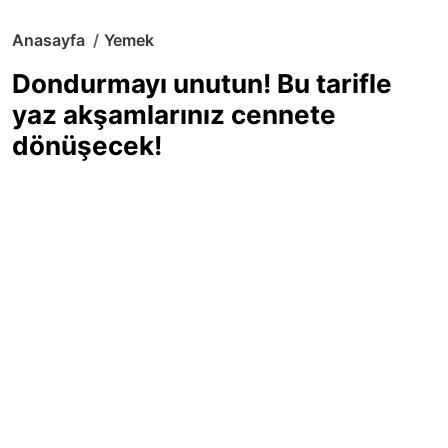
Anasayfa
Yemek
Dondurmayı unutun! Bu tarifle
yaz akşamlarınız cennete
dönüşecek!
Sıcak yaz günlerinde içinizi ferahlatacak,
hafif mi hafif, ekşi mi ekşi bir lezzet
arıyorsanız doğru yerdesiniz! Yaz
akşamlarının ve özel davetlerin yıldızı
olmaya aday, ev yapımı limon sorbe
tarifiyle serinliğin tadını çıkarın. Üstelik
yapımı sandığınızdan çok daha kolay!
Haber Merkezi
03.07.2025 - 16:11