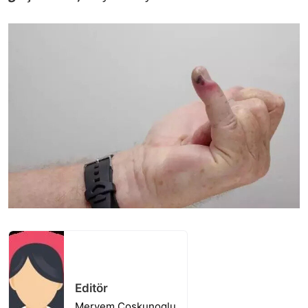
Editör
Meryem Coskunoglu