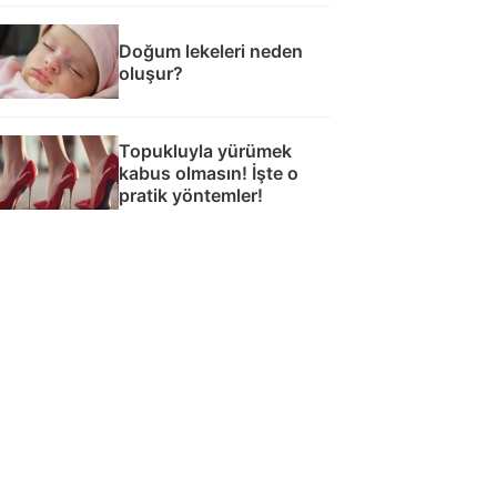
Doğum lekeleri neden
oluşur?
Topukluyla yürümek
kabus olmasın! İşte o
pratik yöntemler!