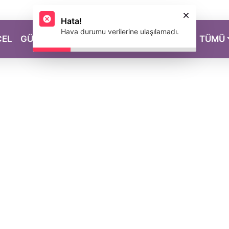
Hata!
Hava durumu verilerine ulaşılamadı.
CEL
GÜZELLİK
SAĞLIK
YAŞAM
MAGAZİN
TÜMÜ