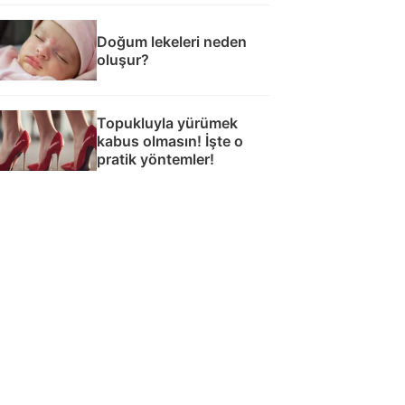
Doğum lekeleri neden
oluşur?
Topukluyla yürümek
kabus olmasın! İşte o
pratik yöntemler!