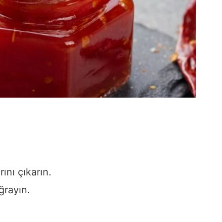
ını çıkarın.
ğrayın.