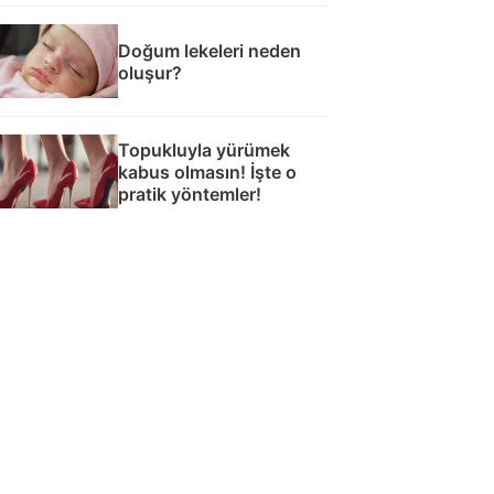
Doğum lekeleri neden
oluşur?
Topukluyla yürümek
kabus olmasın! İşte o
pratik yöntemler!