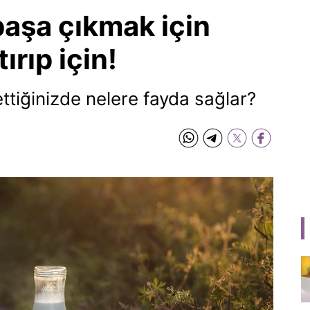
 başa çıkmak için
ırıp için!
ettiğinizde nelere fayda sağlar?