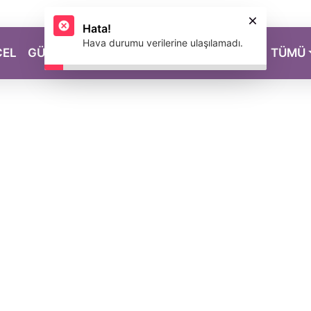
CEL
GÜZELLİK
SAĞLIK
YAŞAM
MAGAZİN
TÜMÜ