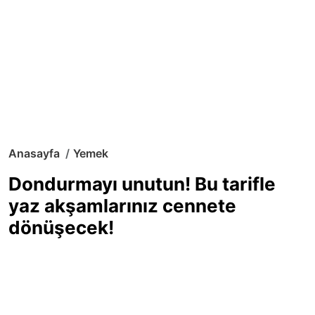
Anasayfa
Yemek
Dondurmayı unutun! Bu tarifle
yaz akşamlarınız cennete
dönüşecek!
Sıcak yaz günlerinde içinizi ferahlatacak,
hafif mi hafif, ekşi mi ekşi bir lezzet
arıyorsanız doğru yerdesiniz! Yaz