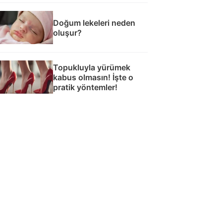
Doğum lekeleri neden
oluşur?
Topukluyla yürümek
kabus olmasın! İşte o
pratik yöntemler!