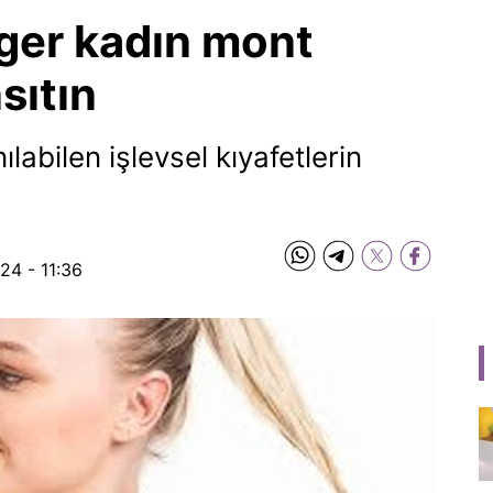
nger kadın mont
sıtın
labilen işlevsel kıyafetlerin
24 - 11:36