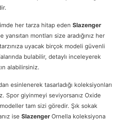
ir.
iyimde her tarza hitap eden
Slazenger
le yansıtan montları size aradığınız her
 tarzınıza uyacak birçok modeli güvenli
alarında bulabilir, detaylı inceleyerek
n alabilirsiniz.
dan esinlenerek tasarladığı koleksiyonları
iniz. Spor giyinmeyi seviyorsanız Oxide
 modeller tam sizi göredir. Şık sokak
nız ise
Slazenger
Ornella koleksiyona