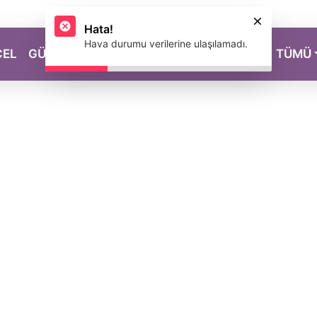
Hata!
Hava durumu verilerine ulaşılamadı.
CEL
GÜZELLİK
SAĞLIK
YAŞAM
MAGAZİN
TÜMÜ