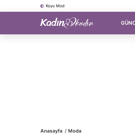
Koyu Mod
GÜN
Anasayfa
Moda