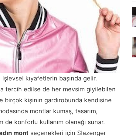
işlevsel kıyafetlerin başında gelir.
da tercih edilse de her mevsim giyilebilen
e birçok kişinin gardırobunda kendisine
m modasında montlar kumaş, tasarım,
m de konforlu kullanım olanağı sunar.
adın mont
seçenekleri için Slazenger