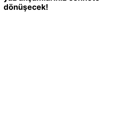
dönüşecek!
Sıcak yaz günlerinde içinizi ferahlatacak,
hafif mi hafif, ekşi mi ekşi bir lezzet
arıyorsanız doğru yerdesiniz! Yaz
akşamlarının ve özel davetlerin yıldızı
olmaya aday, ev yapımı limon sorbe
tarifiyle serinliğin tadını çıkarın. Üstelik
yapımı sandığınızdan çok daha kolay!
Haber Merkezi
03.07.2025 - 16:11