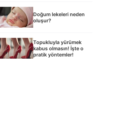
Doğum lekeleri neden
oluşur?
Topukluyla yürümek
kabus olmasın! İşte o
pratik yöntemler!