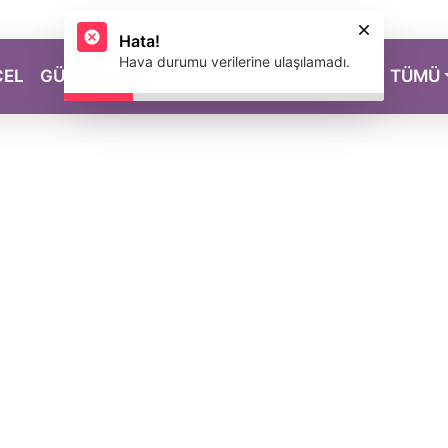
Hata!
Hava durumu verilerine ulaşılamadı.
CEL
GÜZELLİK
SAĞLIK
YAŞAM
MAGAZİN
TÜMÜ