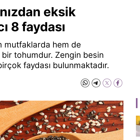
ınızdan eksik
cı 8 faydası
em mutfaklarda hem de
n bir tohumdur. Zengin besin
birçok faydası bulunmaktadır.