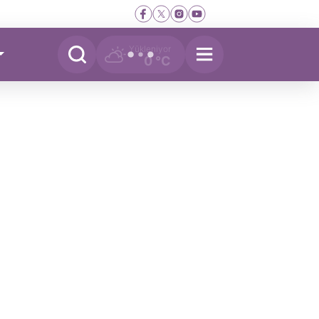
Yükleniyor
0 °C