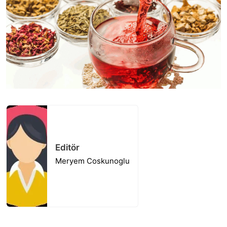
Editör
Meryem Coskunoglu