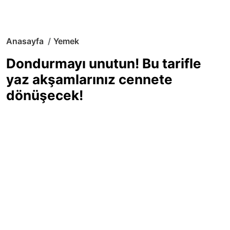
Anasayfa
Yemek
Dondurmayı unutun! Bu tarifle
yaz akşamlarınız cennete
dönüşecek!
Sıcak yaz günlerinde içinizi ferahlatacak,
hafif mi hafif, ekşi mi ekşi bir lezzet
arıyorsanız doğru yerdesiniz! Yaz
akşamlarının ve özel davetlerin yıldızı
olmaya aday, ev yapımı limon sorbe
tarifiyle serinliğin tadını çıkarın. Üstelik
yapımı sandığınızdan çok daha kolay!
Haber Merkezi