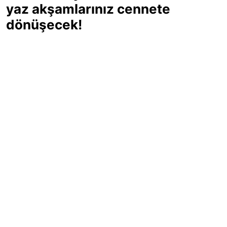
yaz akşamlarınız cennete
dönüşecek!
Sıcak yaz günlerinde içinizi ferahlatacak,
hafif mi hafif, ekşi mi ekşi bir lezzet
arıyorsanız doğru yerdesiniz! Yaz
akşamlarının ve özel davetlerin yıldızı
olmaya aday, ev yapımı limon sorbe
tarifiyle serinliğin tadını çıkarın. Üstelik
yapımı sandığınızdan çok daha kolay!
Haber Merkezi
03.07.2025 - 16:11