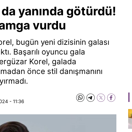
ı da yanında götürdü!
damga vurdu
el, bugün yeni dizisinin galası
ktı. Başarılı oyuncu gala
rgüzar Korel, galada
ıkmadan önce stil danışmanını
yırmadı.
024 - 11:36