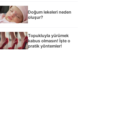
Doğum lekeleri neden
oluşur?
Topukluyla yürümek
kabus olmasın! İşte o
pratik yöntemler!