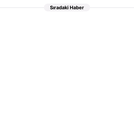
Sıradaki Haber
un! Bu tarifle yaz