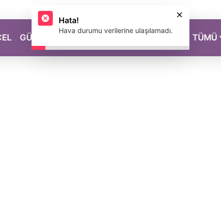
CEL
GÜZELLİK
SAĞLIK
YAŞAM
MAGAZİN
TÜMÜ