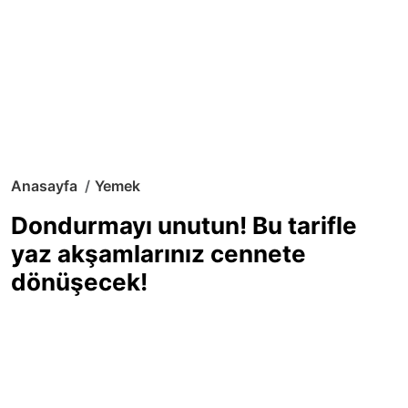
Anasayfa
Yemek
Dondurmayı unutun! Bu tarifle
yaz akşamlarınız cennete
dönüşecek!
Sıcak yaz günlerinde içinizi ferahlatacak,
hafif mi hafif, ekşi mi ekşi bir lezzet
arıyorsanız doğru yerdesiniz! Yaz
akşamlarının ve özel davetlerin yıldızı