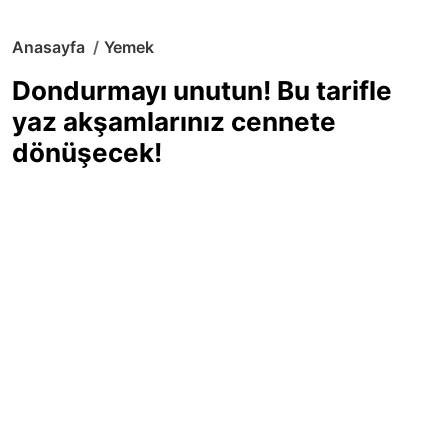
Anasayfa
Yemek
Dondurmayı unutun! Bu tarifle
yaz akşamlarınız cennete
dönüşecek!
Sıcak yaz günlerinde içinizi ferahlatacak,
hafif mi hafif, ekşi mi ekşi bir lezzet
arıyorsanız doğru yerdesiniz! Yaz
akşamlarının ve özel davetlerin yıldızı
olmaya aday, ev yapımı limon sorbe
tarifiyle serinliğin tadını çıkarın. Üstelik
yapımı sandığınızdan çok daha kolay!
Haber Merkezi
03.07.2025 - 16:11