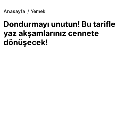
Anasayfa
Yemek
Dondurmayı unutun! Bu tarifle
yaz akşamlarınız cennete
dönüşecek!
Sıcak yaz günlerinde içinizi ferahlatacak,
hafif mi hafif, ekşi mi ekşi bir lezzet
arıyorsanız doğru yerdesiniz! Yaz
akşamlarının ve özel davetlerin yıldızı
olmaya aday, ev yapımı limon sorbe
tarifiyle serinliğin tadını çıkarın. Üstelik
yapımı sandığınızdan çok daha kolay!
Haber Merkezi
03.07.2025 - 16:11