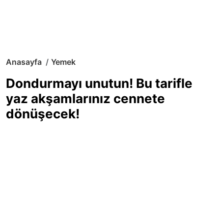
Anasayfa
Yemek
Dondurmayı unutun! Bu tarifle
yaz akşamlarınız cennete
dönüşecek!
Sıcak yaz günlerinde içinizi ferahlatacak,
hafif mi hafif, ekşi mi ekşi bir lezzet
arıyorsanız doğru yerdesiniz! Yaz
akşamlarının ve özel davetlerin yıldızı
olmaya aday, ev yapımı limon sorbe
tarifiyle serinliğin tadını çıkarın. Üstelik
yapımı sandığınızdan çok daha kolay!