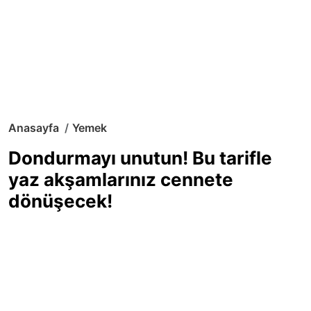
Anasayfa
Yemek
Dondurmayı unutun! Bu tarifle
yaz akşamlarınız cennete
dönüşecek!
Sıcak yaz günlerinde içinizi ferahlatacak,
hafif mi hafif, ekşi mi ekşi bir lezzet
arıyorsanız doğru yerdesiniz! Yaz
akşamlarının ve özel davetlerin yıldızı
olmaya aday, ev yapımı limon sorbe