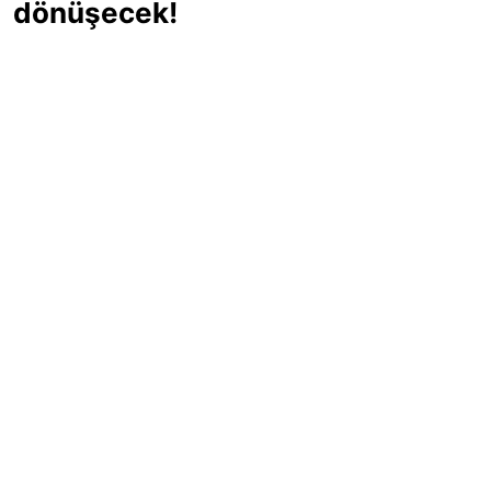
dönüşecek!
Sıcak yaz günlerinde içinizi ferahlatacak,
hafif mi hafif, ekşi mi ekşi bir lezzet
arıyorsanız doğru yerdesiniz! Yaz
akşamlarının ve özel davetlerin yıldızı
olmaya aday, ev yapımı limon sorbe
tarifiyle serinliğin tadını çıkarın. Üstelik
yapımı sandığınızdan çok daha kolay!
Haber Merkezi
03.07.2025 - 16:11