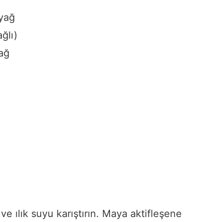
 yağ
ğlı)
yağ
e ılık suyu karıştırın. Maya aktifleşene