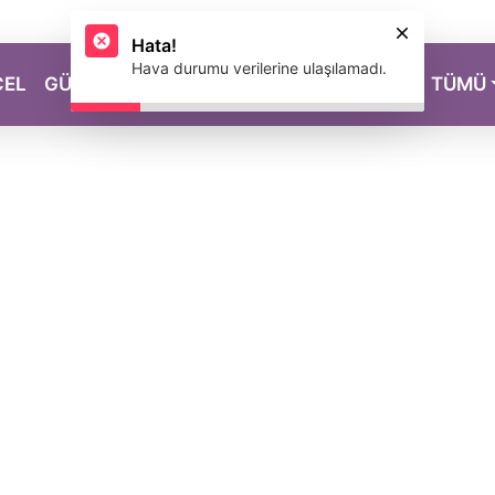
Hata!
Hava durumu verilerine ulaşılamadı.
CEL
GÜZELLİK
SAĞLIK
YAŞAM
MAGAZİN
TÜMÜ