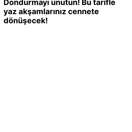
Dondurmayı unutun! Bu tarifle
yaz akşamlarınız cennete
dönüşecek!
Sıcak yaz günlerinde içinizi ferahlatacak,
hafif mi hafif, ekşi mi ekşi bir lezzet
arıyorsanız doğru yerdesiniz! Yaz
akşamlarının ve özel davetlerin yıldızı
olmaya aday, ev yapımı limon sorbe
tarifiyle serinliğin tadını çıkarın. Üstelik
yapımı sandığınızdan çok daha kolay!
Haber Merkezi
03.07.2025 - 16:11