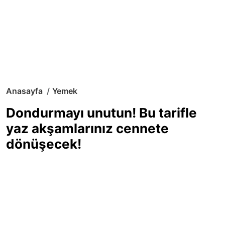
Anasayfa
Yemek
Dondurmayı unutun! Bu tarifle
yaz akşamlarınız cennete
dönüşecek!
Sıcak yaz günlerinde içinizi ferahlatacak,
hafif mi hafif, ekşi mi ekşi bir lezzet
arıyorsanız doğru yerdesiniz! Yaz
akşamlarının ve özel davetlerin yıldızı
olmaya aday, ev yapımı limon sorbe