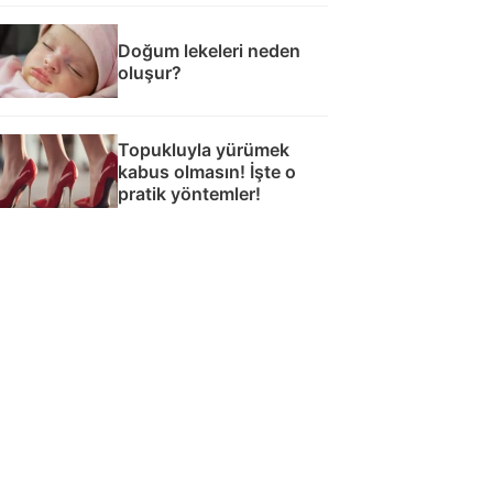
Doğum lekeleri neden
oluşur?
Topukluyla yürümek
kabus olmasın! İşte o
pratik yöntemler!