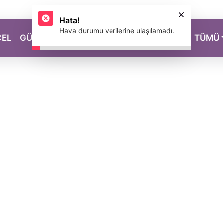
CEL
GÜZELLİK
SAĞLIK
YAŞAM
MAGAZİN
TÜMÜ