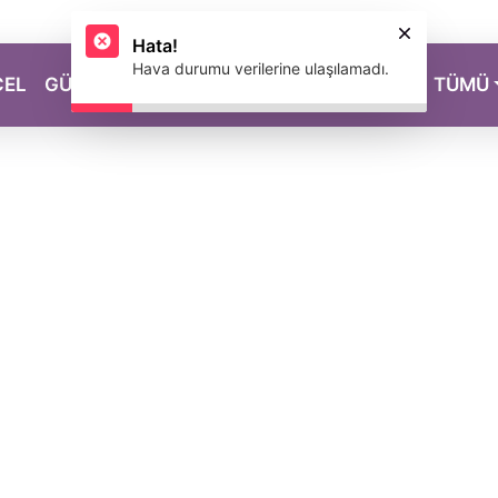
Hata!
Hava durumu verilerine ulaşılamadı.
CEL
GÜZELLİK
SAĞLIK
YAŞAM
MAGAZİN
TÜMÜ