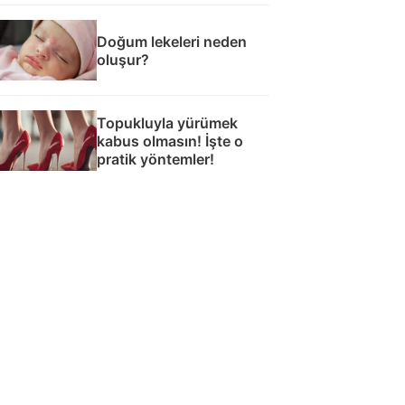
Doğum lekeleri neden
oluşur?
Topukluyla yürümek
kabus olmasın! İşte o
pratik yöntemler!