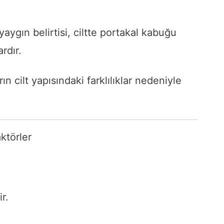
aygın belirtisi, ciltte portakal kabuğu
rdır.
ın cilt yapısındaki farklılıklar nedeniyle
.
ktörler
ir.