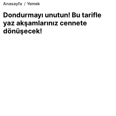
Anasayfa
Yemek
Dondurmayı unutun! Bu tarifle
yaz akşamlarınız cennete
dönüşecek!
Sıcak yaz günlerinde içinizi ferahlatacak,
hafif mi hafif, ekşi mi ekşi bir lezzet
arıyorsanız doğru yerdesiniz! Yaz
akşamlarının ve özel davetlerin yıldızı
olmaya aday, ev yapımı limon sorbe
tarifiyle serinliğin tadını çıkarın. Üstelik
yapımı sandığınızdan çok daha kolay!
Haber Merkezi
03.07.2025 - 16:11