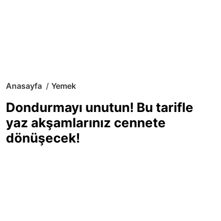
Anasayfa
Yemek
Dondurmayı unutun! Bu tarifle
yaz akşamlarınız cennete
dönüşecek!
Sıcak yaz günlerinde içinizi ferahlatacak,
hafif mi hafif, ekşi mi ekşi bir lezzet
arıyorsanız doğru yerdesiniz! Yaz
akşamlarının ve özel davetlerin yıldızı
olmaya aday, ev yapımı limon sorbe