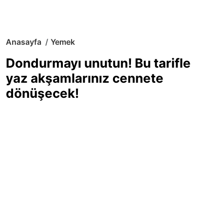
Anasayfa
Yemek
Dondurmayı unutun! Bu tarifle
yaz akşamlarınız cennete
dönüşecek!
Sıcak yaz günlerinde içinizi ferahlatacak,
hafif mi hafif, ekşi mi ekşi bir lezzet
arıyorsanız doğru yerdesiniz! Yaz
akşamlarının ve özel davetlerin yıldızı
olmaya aday, ev yapımı limon sorbe
tarifiyle serinliğin tadını çıkarın. Üstelik
yapımı sandığınızdan çok daha kolay!